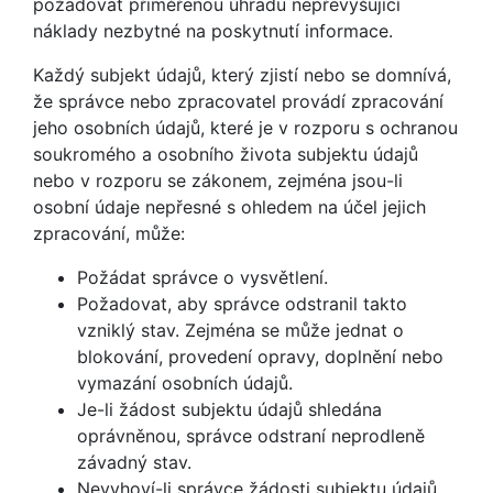
požadovat přiměřenou úhradu nepřevyšující
náklady nezbytné na poskytnutí informace.
Každý subjekt údajů, který zjistí nebo se domnívá,
že správce nebo zpracovatel provádí zpracování
jeho osobních údajů, které je v rozporu s ochranou
soukromého a osobního života subjektu údajů
nebo v rozporu se zákonem, zejména jsou-li
osobní údaje nepřesné s ohledem na účel jejich
zpracování, může:
Požádat správce o vysvětlení.
Požadovat, aby správce odstranil takto
vzniklý stav. Zejména se může jednat o
blokování, provedení opravy, doplnění nebo
vymazání osobních údajů.
Je-li žádost subjektu údajů shledána
oprávněnou, správce odstraní neprodleně
závadný stav.
Nevyhoví-li správce žádosti subjektu údajů,